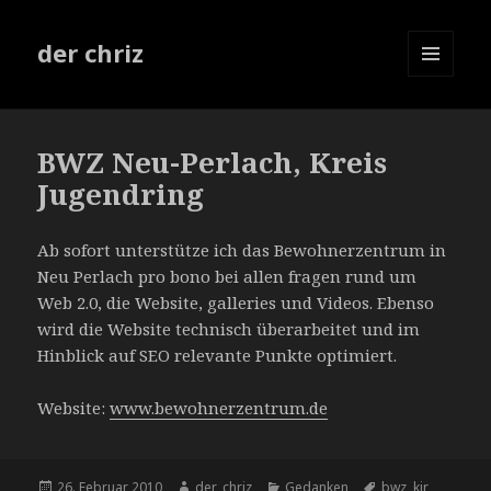
der chriz
MENÜ
UND
WIDGETS
BWZ Neu-Perlach, Kreis
Jugendring
Ab sofort unterstütze ich das Bewohnerzentrum in
Neu Perlach pro bono bei allen fragen rund um
Web 2.0, die Website, galleries und Videos. Ebenso
wird die Website technisch überarbeitet und im
Hinblick auf SEO relevante Punkte optimiert.
Website:
www.bewohnerzentrum.de
Veröffentlicht
26. Februar 2010
Autor
der_chriz
Kategorien
Gedanken
Schlagwörter
bwz
,
kjr
,